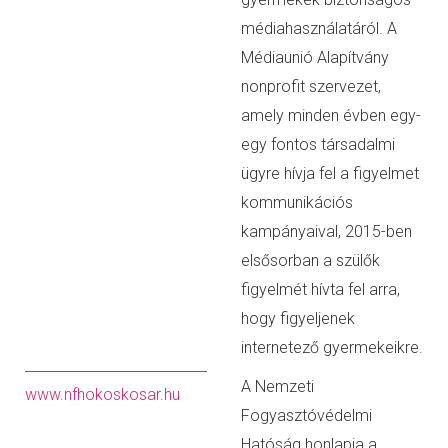
médiahasználatáról. A
Médiaunió Alapítvány
nonprofit szervezet,
amely minden évben egy-
egy fontos társadalmi
ügyre hívja fel a figyelmet
kommunikációs
kampányaival, 2015-ben
elsősorban a szülők
figyelmét hívta fel arra,
hogy figyeljenek
internetező gyermekeikre.
A Nemzeti
www.nfhokoskosar.hu
Fogyasztóvédelmi
Hatóság honlapja a