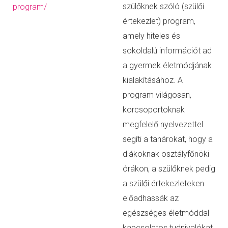
szülőknek szóló (szülői
program/
értekezlet) program,
amely hiteles és
sokoldalú információt ad
a gyermek életmódjának
kialakításához. A
program világosan,
korcsoportoknak
megfelelő nyelvezettel
segíti a tanárokat, hogy a
diákoknak osztályfőnöki
órákon, a szülőknek pedig
a szülői értekezleteken
előadhassák az
egészséges életmóddal
kapcsolatos tudnivalókat.