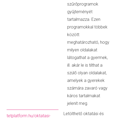
szűrőprogramok
gyűjteményét
tartalmazza. Ezen
programokkal többek
között
meghatározható, hogy
milyen oldalakat
látogathat a gyermek,
ill. akár le is tilthat a
szülő olyan oldalakat,
amelyek a gyerekek
számára zavaró vagy
káros tartalmakat
jelenít meg.
Letölthető oktatási és
tetplatform.hu/oktatasi-