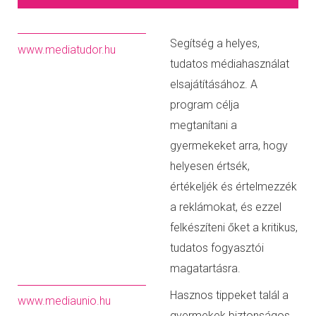
Segítség a helyes,
www.mediatudor.hu
tudatos médiahasználat
elsajátításához. A
program célja
megtanítani a
gyermekeket arra, hogy
helyesen értsék,
értékeljék és értelmezzék
a reklámokat, és ezzel
felkészíteni őket a kritikus,
tudatos fogyasztói
magatartásra.
Hasznos tippeket talál a
www.mediaunio.hu
gyermekek biztonságos