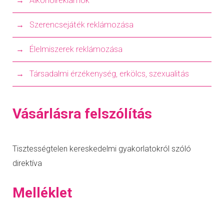
Alkoholreklámok
Szerencsejáték reklámozása
Élelmiszerek reklámozása
Társadalmi érzékenység, erkölcs, szexualitás
Vásárlásra felszólítás
Tisztességtelen kereskedelmi gyakorlatokról szóló
direktíva
Melléklet