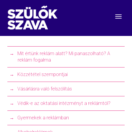
Mit értünk reklám alatt? Mi panaszolható? A
reklám fogalma
Közzététel szempontjai
Vásárlásra való felszólítás
Védik-e az oktatási intézményt a reklámtól?
Gyermekek a reklámban